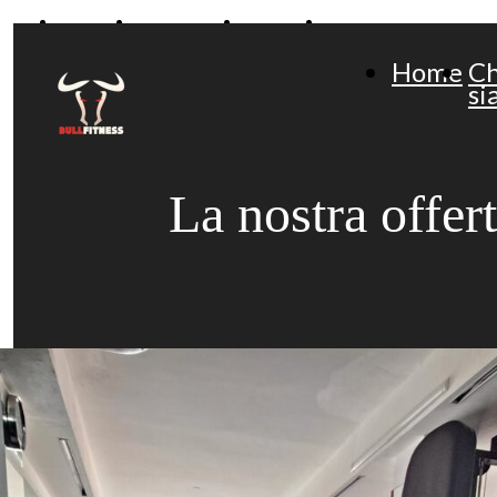
Home
Chi Siamo
Servizi
Contatti
Home
Ch
si
La nostra offert