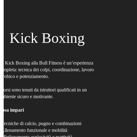
Kick Boxing
La Kick Boxing alla Bull Fitness è un’esperienza
completa: tecnica dei colpi, coordinazione, lavoro
aerobico e potenziamento.
I corsi sono tenuti da istruttori qualificati in un
ambiente sicuro e motivante.
Cosa impari
- Tecniche di calcio, pugno e combinazioni
- Allenamento funzionale e mobilità
- Miglioramento esplosività e reattività